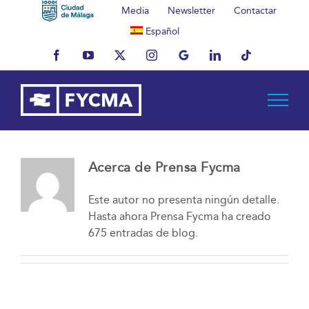
Saltar
Media
Newsletter
Contactar
al
Español
contenido
Facebook
YouTube
X
Instagram
MyBusiness
LinkedIn
Tiktok
Acerca de Prensa Fycma
Este autor no presenta ningún detalle.
Hasta ahora Prensa Fycma ha creado
675 entradas de blog.