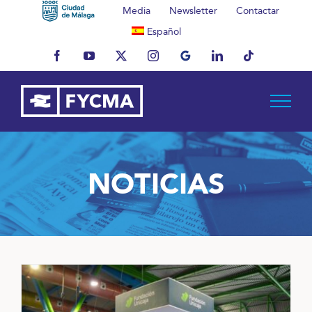
Saltar
Media
Newsletter
Contactar
al
Español
contenido
Facebook
YouTube
X
Instagram
MyBusiness
LinkedIn
Tiktok
NOTICIAS